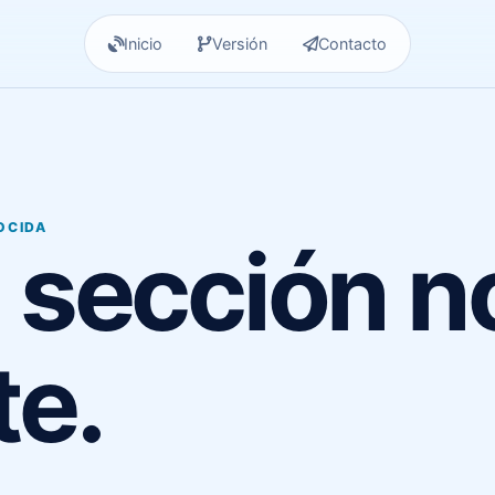
Inicio
Versión
Contacto
OCIDA
 sección n
te.