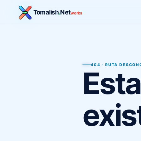
Tomalish
.
Net
works
404 · RUTA DESCON
Esta
exis